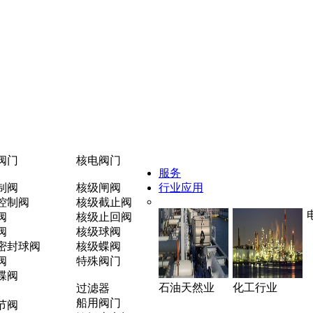
阀门
核电阀门
服务
制阀
核级闸阀
行业应用
控制阀
核级截止阀
阀
核级止回阀
阀
核级球阀
密封球阀
核级蝶阀
阀
特殊阀门
蝶阀
石油天然业
化工行业
过滤器
船用阀门
节阀