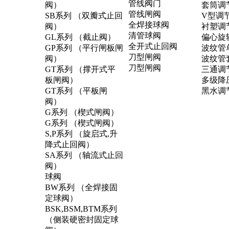
管线阀门
阀）
套筒调
管线闸阀
SB系列 （双瓣式止回
V型调
全焊接球阀
阀）
衬塑调
清管球阀
GL系列 （截止阀）
偏心旋
全开式止回阀
GP系列 （平行闸板闸
波纹管
刀型闸阀
阀）
波纹管
刀型闸阀
GT系列 （撑开式平
三通调
板闸阀）
多级降
GT系列 （平板闸
黑水调
阀）
G系列 （楔式闸阀）
G系列 （楔式闸阀）
S,P系列 （旋启式,升
降式止回阀）
SA系列 （轴流式止回
阀）
球阀
BW系列 （全焊接固
定球阀）
BSK,BSM,BTM系列
（侧装硬密封固定球