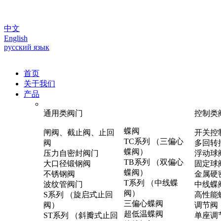
中文
English
русский язык
首页
关于我们
产品
通用类阀门
控制类
蝶阀
闸阀、截止阀、止回
开关控
TC系列 （三偏心
阀
多回转
蝶阀）
压力自密封阀门
浮动球
TB系列 （双偏心
大口径锻钢阀
固定球
蝶阀）
不锈钢阀
金属硬
T系列 （中线蝶
波纹管阀门
中线蝶
阀）
S系列 （旋启式止回
高性能
三偏心蝶阀
阀）
调节阀
超低温蝶阀
ST系列 （斜瓣式止回
单座调