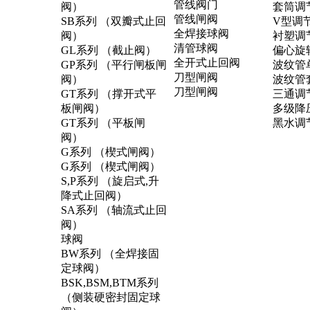
管线阀门
阀）
套筒调
管线闸阀
SB系列 （双瓣式止回
V型调
全焊接球阀
阀）
衬塑调
清管球阀
GL系列 （截止阀）
偏心旋
全开式止回阀
GP系列 （平行闸板闸
波纹管
刀型闸阀
阀）
波纹管
刀型闸阀
GT系列 （撑开式平
三通调
板闸阀）
多级降
GT系列 （平板闸
黑水调
阀）
G系列 （楔式闸阀）
G系列 （楔式闸阀）
S,P系列 （旋启式,升
降式止回阀）
SA系列 （轴流式止回
阀）
球阀
BW系列 （全焊接固
定球阀）
BSK,BSM,BTM系列
（侧装硬密封固定球