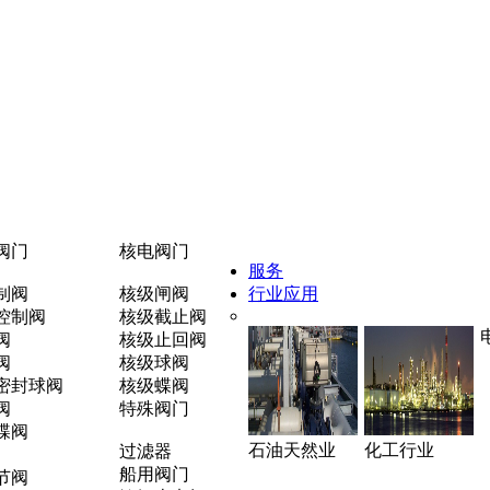
阀门
核电阀门
服务
制阀
核级闸阀
行业应用
控制阀
核级截止阀
阀
核级止回阀
阀
核级球阀
密封球阀
核级蝶阀
阀
特殊阀门
蝶阀
石油天然业
化工行业
过滤器
船用阀门
节阀