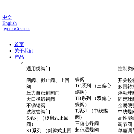
中文
English
русский язык
首页
关于我们
产品
通用类阀门
控制类
蝶阀
闸阀、截止阀、止回
开关控
TC系列 （三偏心
阀
多回转
蝶阀）
压力自密封阀门
浮动球
TB系列 （双偏心
大口径锻钢阀
固定球
蝶阀）
不锈钢阀
金属硬
T系列 （中线蝶
波纹管阀门
中线蝶
阀）
S系列 （旋启式止回
高性能
三偏心蝶阀
阀）
调节阀
超低温蝶阀
ST系列 （斜瓣式止回
单座调