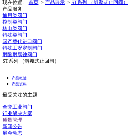
现在位置:
首页
>
产品展示
>
ST系列 （斜瓣式止回阀）
产品服务
通用类阀门
控制类阀门
核电类阀门
特殊类阀门
国产替代进口阀门
特殊工况定制阀门
耐酸耐腐蚀阀门
ST系列 （斜瓣式止回阀）
产品概述
产品资料
最受关注的主题
全套工业阀门
行业解决方案
质量管理
新闻公告
展会动态